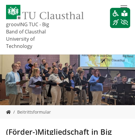
S
k
i
p
groovING TUC - Big
t
Band of Clausthal
o
University of
m
Technology
a
i
n
c
o
n
t
e
n
t
Y
Beitrittsformular
o
u
a
(Förder-)Mitgliedschaft in Big
r