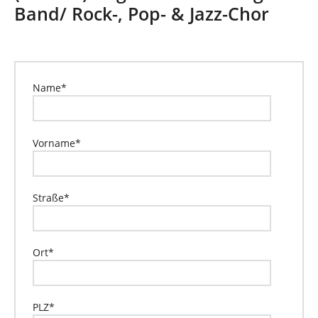
Band/ Rock-, Pop- & Jazz-Chor
e
h
e
r
e
:
Name
*
Vorname
*
Straße
*
Ort
*
PLZ
*